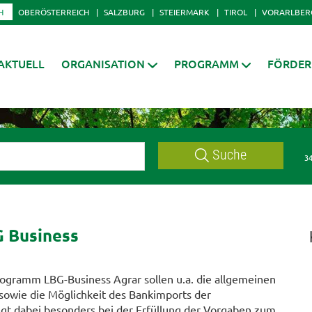
H
OBERÖSTERREICH
SALZBURG
STEIERMARK
TIROL
VORARLBER
AKTUELL
ORGANISATION
PROGRAMM
FÖRDE
Suche
34
 Business
gramm LBG-Business Agrar sollen u.a. die allgemeinen
sowie die Möglichkeit des Bankimports der
t dabei besonders bei der Erfüllung der Vorgaben zum