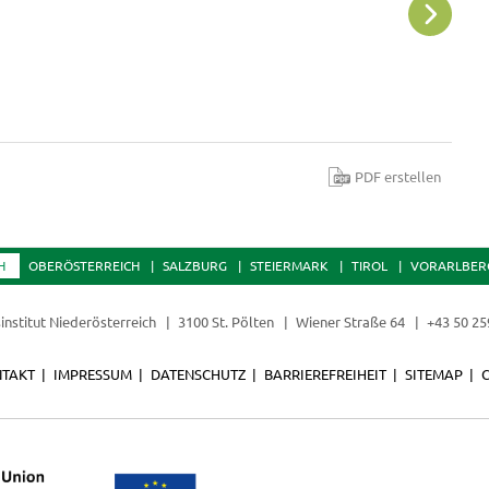
A
PDF erstellen
H
OBERÖSTERREICH
SALZBURG
STEIERMARK
TIROL
VORARLBER
institut Niederösterreich
3100 St. Pölten
Wiener Straße 64
+43 50 25
TAKT
IMPRESSUM
DATENSCHUTZ
BARRIEREFREIHEIT
SITEMAP