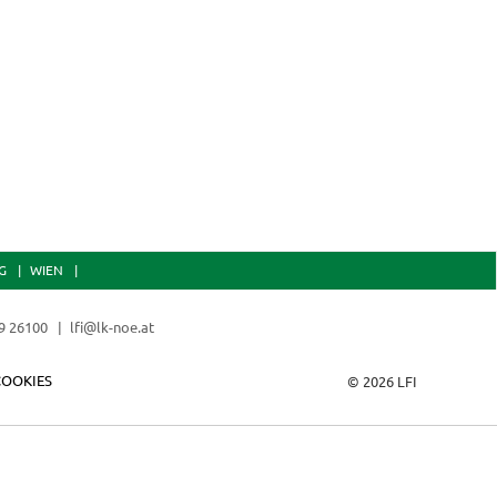
MA MFA Fotos App
umgehen ler
G
WIEN
9 26100
lfi@lk-noe.at
COOKIES
© 2026 LFI