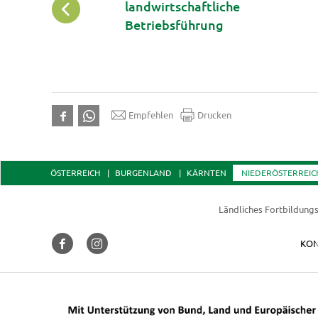
?
landwirtschaftliche
Betriebsführung
Empfehlen
Drucken
ÖSTERREICH
BURGENLAND
KÄRNTEN
NIEDERÖSTERREIC
Ländliches Fortbildungs
KON