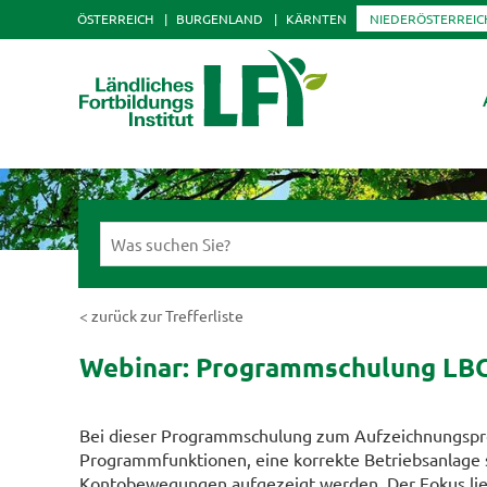
ÖSTERREICH
BURGENLAND
KÄRNTEN
NIEDERÖSTERREIC
< zurück zur Trefferliste
Webinar: Programmschulung LBG
Bei dieser Programmschulung zum Aufzeichnungspro
Programmfunktionen, eine korrekte Betriebsanlage 
Kontobewegungen aufgezeigt werden. Der Fokus lieg