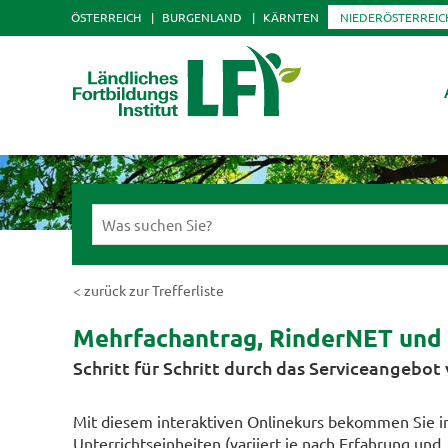
ÖSTERREICH
BURGENLAND
KÄRNTEN
NIEDERÖSTERREIC
< zurück zur Trefferliste
Mehrfachantrag, RinderNET un
Schritt für Schritt durch das Serviceangebo
Mit diesem interaktiven Onlinekurs bekommen Sie i
Unterrichtseinheiten (variiert je nach Erfahrung und