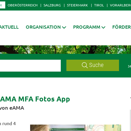
H
OBERÖSTERREICH
SALZBURG
STEIERMARK
TIROL
VORARLBER
AKTUELL
ORGANISATION
PROGRAMM
FÖRDE
Suche
34
d AMA MFA Fotos App
t von eAMA
n rund 4