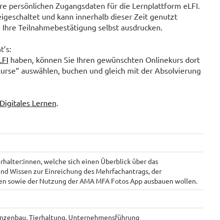
e persönlichen Zugangsdaten für die Lernplattform eLFI.
eigeschaltet und kann innerhalb dieser Zeit genutzt
 Ihre Teilnahmebestätigung selbst ausdrucken.
t’s:
LFI
haben, können Sie Ihren gewünschten Onlinekurs dort
kurse“ auswählen, buchen und gleich mit der Absolvierung
Digitales Lernen
.
halter:innen, welche sich einen Überblick über das
nd Wissen zur Einreichung des Mehrfachantrags, der
n sowie der Nutzung der AMA MFA Fotos App ausbauen wollen.
anzenbau, Tierhaltung, Unternehmensführung