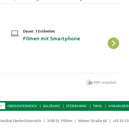
Dauer: 3 Einheiten
Da
Filmen mit Smartphone
W
PDF erstellen
H
OBERÖSTERREICH
SALZBURG
STEIERMARK
TIROL
VORARLBER
institut Niederösterreich
3100 St. Pölten
Wiener Straße 64
+43 50 25