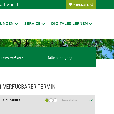
G
WIEN
MERKLISTE
(0)
RUNGEN
SERVICE
DIGITALES LERNEN
(alle anzeigen)
1 Kurse verfügbar
1 VERFÜGBARER TERMIN
Onlinekurs
freie Plätze