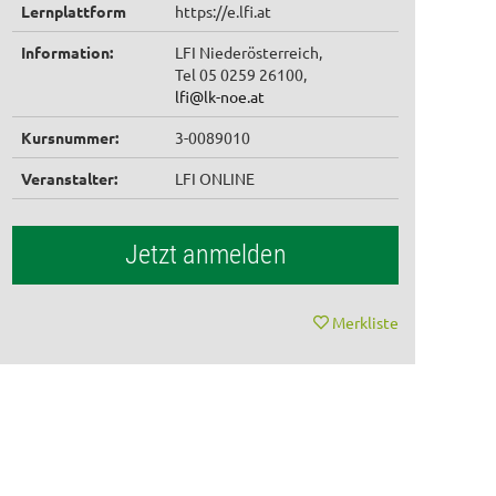
Lernplattform
https://e.lfi.at
Information:
LFI Niederösterreich,
Tel 05 0259 26100,
lfi@lk-noe.at
Kursnummer:
3-0089010
Veranstalter:
LFI ONLINE
Jetzt anmelden
Merkliste