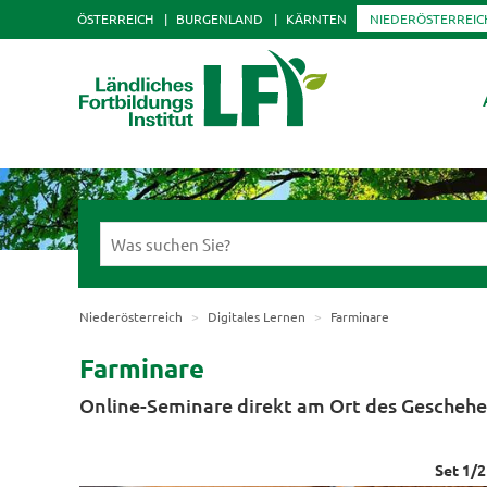
ÖSTERREICH
BURGENLAND
KÄRNTEN
NIEDERÖSTERREIC
Niederösterreich
Digitales Lernen
Farminare
Farminare
Online-Seminare direkt am Ort des Geschehe
Set
1
/
2