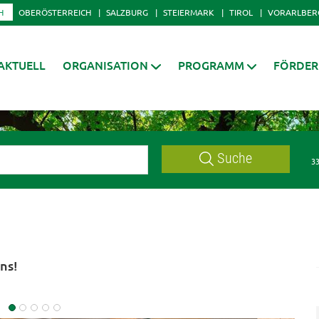
H
OBERÖSTERREICH
SALZBURG
STEIERMARK
TIROL
VORARLBER
AKTUELL
ORGANISATION
PROGRAMM
FÖRDE
Suche
33
ns!