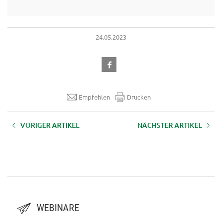
24.05.2023
Empfehlen
Drucken
VORIGER ARTIKEL
NÄCHSTER ARTIKEL
Aufzeichnung Webinar
Aufzeichnung Webinar
"Agrargemeinschaften
Ideenacker 9 "Mit Fisch & Co.
erfolgreich bewirtschaften" -
wirtschaften" vom 14.03.2023
3.10.2023
WEBINARE