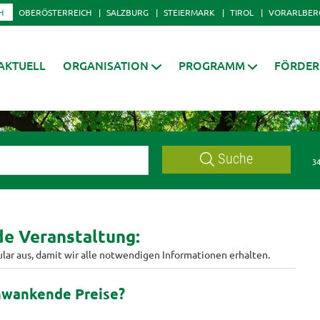
H
OBERÖSTERREICH
SALZBURG
STEIERMARK
TIROL
VORARLBER
AKTUELL
ORGANISATION
PROGRAMM
FÖRDE
Suche
34
nde Veranstaltung:
ular aus, damit wir alle notwendigen Informationen erhalten.
chwankende Preise?