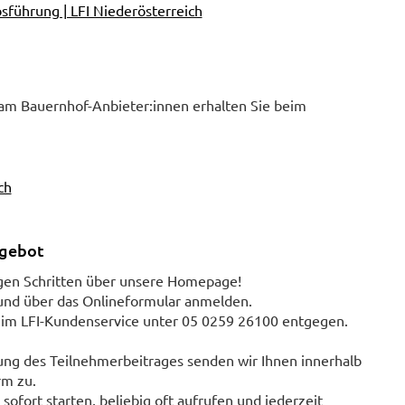
bsführung | LFI Niederösterreich
 am Bauernhof-Anbieter:innen erhalten Sie beim
ch
ngebot
gen Schritten über unsere Homepage!
und über das Onlineformular anmelden.
 im LFI-Kundenservice unter 05 0259 26100 entgegen.
ung des Teilnehmerbeitrages senden wir Ihnen innerhalb
rm zu.
ofort starten, beliebig oft aufrufen und jederzeit