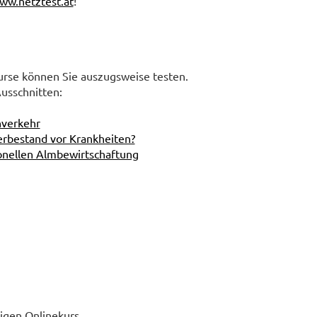
ww.netztest.at
!
kurse können Sie auszugsweise testen.
usschnitten:
nverkehr
erbestand vor Krankheiten?
onellen Almbewirtschaftung
igen Onlinekurs.