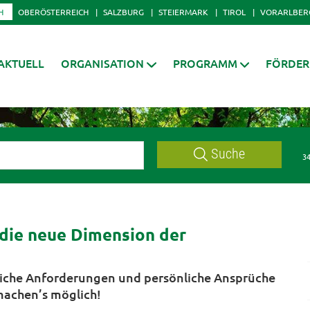
H
OBERÖSTERREICH
SALZBURG
STEIERMARK
TIROL
VORARLBER
AKTUELL
ORGANISATION
PROGRAMM
FÖRDE
Suche
34
 die neue Dimension der
liche Anforderungen und persönliche Ansprüche
machen’s möglich!