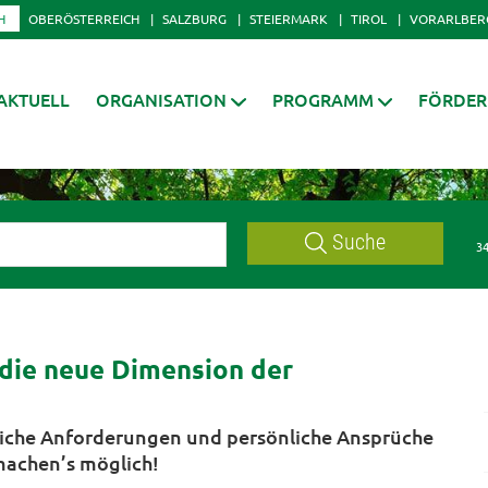
H
OBERÖSTERREICH
SALZBURG
STEIERMARK
TIROL
VORARLBER
AKTUELL
ORGANISATION
PROGRAMM
FÖRDE
Suche
34
 die neue Dimension der
liche Anforderungen und persönliche Ansprüche
machen’s möglich!