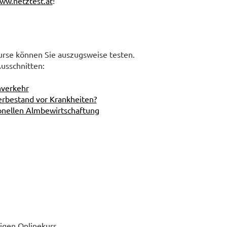
ww.netztest.at
!
kurse können Sie auszugsweise testen.
usschnitten:
nverkehr
erbestand vor Krankheiten?
onellen Almbewirtschaftung
igen Onlinekurs.