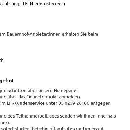
bsführung | LFI Niederösterreich
 am Bauernhof-Anbieter:innen erhalten Sie beim
ch
ngebot
gen Schritten über unsere Homepage!
und über das Onlineformular anmelden.
 im LFI-Kundenservice unter 05 0259 26100 entgegen.
ung des Teilnehmerbeitrages senden wir Ihnen innerhalb
rm zu.
ofort starten, beliebig oft aufrufen und jederzeit