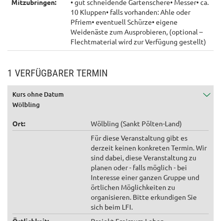
Mitzubringen:
• gut schneidende Gartenschere• Messer• ca.
10 Kluppen• falls vorhanden: Ahle oder
Pfriem• eventuell Schürze• eigene
Weidenäste zum Ausprobieren, (optional –
Flechtmaterial wird zur Verfügung gestellt)
1 VERFÜGBARER TERMIN
Kurs ohne Datum
Wölbling
Ort:
Wölbling (Sankt Pölten-Land)
Für diese Veranstaltung gibt es
derzeit keinen konkreten Termin. Wir
sind dabei, diese Veranstaltung zu
planen oder - falls möglich - bei
Interesse einer ganzen Gruppe und
örtlichen Möglichkeiten zu
organisieren. Bitte erkundigen Sie
sich beim LFI.
Örtlichkeit:
Projekt Freiraum Leben,