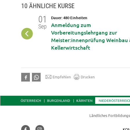
10 ÄHNLICHE KURSE
01
Dauer: 480 Einheiten
te
Anmeldung zum
Sep
urs
Vorbereitungslehrgang zur
Meister:innenprüfung Weinbau 
Kellerwirtschaft
Empfehlen
Drucken
ÖSTERREICH
BURGENLAND
KÄRNTEN
NIEDERÖSTERREIC
Ländliches Fortbildungs
KON