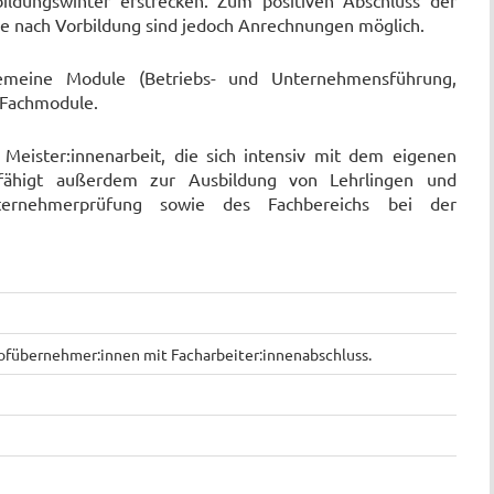
ildungswinter erstrecken. Zum positiven Abschluss der
je nach Vorbildung sind jedoch Anrechnungen möglich.
lgemeine Module (Betriebs- und Unternehmensfü
h
rung,
n Fachmodule.
 Meister:innenarbeit, die sich intensiv mit dem eigenen
befähigt außerdem zur Ausbildung von Lehrlingen und
ternehmerprüfung sowie des Fachbereichs bei der
ofübernehmer:innen mit Facharbeiter:innenabschluss.