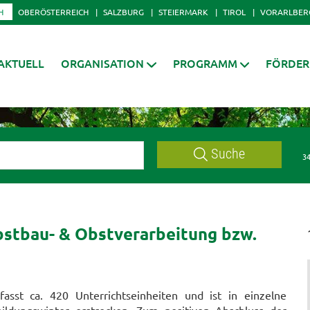
H
OBERÖSTERREICH
SALZBURG
STEIERMARK
TIROL
VORARLBER
AKTUELL
ORGANISATION
PROGRAMM
FÖRDE
Suche
34
bstbau- & Obstverarbeitung bzw.
asst ca. 420 Unterrichtseinheiten und ist in einzelne