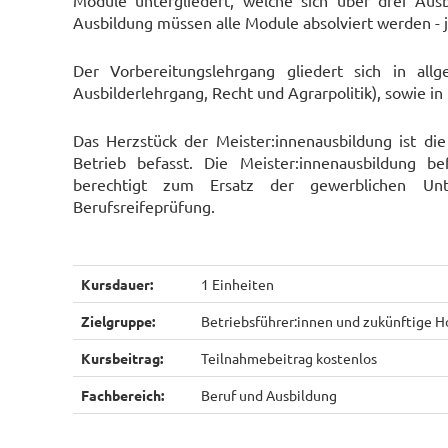
Module untergliedert, welche sich über drei Ausb
Ausbildung müssen alle Module absolviert werden - 
Der Vorbereitungslehrgang gliedert sich in al
Ausbilderlehrgang, Recht und Agrarpolitik), sowie i
Das Herzstück der Meister:innenausbildung ist die
Betrieb befasst. Die Meister:innenausbildung 
berechtigt zum Ersatz der gewerblichen Un
Berufsreifeprüfung.
Kursdauer:
1 Einheiten
Zielgruppe:
Betriebsführer:innen und zukünftige H
Kursbeitrag:
Teilnahmebeitrag kostenlos
Fachbereich:
Beruf und Ausbildung