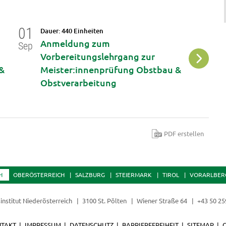
01
01
Dauer: 440 Einheiten
Da
Anmeldung zum
A
Sep
Sep
Vorbereitungslehrgang zur
V
&
Meister:innenprüfung Obstbau &
M
Obstverarbeitung
L
PDF erstellen
H
OBERÖSTERREICH
SALZBURG
STEIERMARK
TIROL
VORARLBER
institut Niederösterreich
3100 St. Pölten
Wiener Straße 64
+43 50 25
TAKT
IMPRESSUM
DATENSCHUTZ
BARRIEREFREIHEIT
SITEMAP