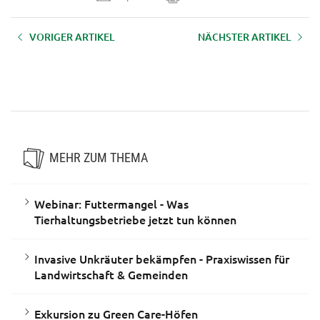
VORIGER ARTIKEL
NÄCHSTER ARTIKEL
Ethik und KI beim Bildungsabend
„Farm Up“ – Online-
der Landwirtschaft
Vernetzungstreffen für
Insektenproduzent:innen in der
Landwirtschaft
MEHR ZUM THEMA
Webinar: Futtermangel - Was
Tierhaltungsbetriebe jetzt tun können
Invasive Unkräuter bekämpfen - Praxiswissen für
Landwirtschaft & Gemeinden
Exkursion zu Green Care-Höfen