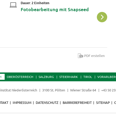
Dauer: 2 Einheiten
Da
Fotobearbeitung mit Snapseed
K
PDF erstellen
H
OBERÖSTERREICH
SALZBURG
STEIERMARK
TIROL
VORARLBER
institut Niederösterreich
3100 St. Pölten
Wiener Straße 64
+43 50 25
TAKT
IMPRESSUM
DATENSCHUTZ
BARRIEREFREIHEIT
SITEMAP