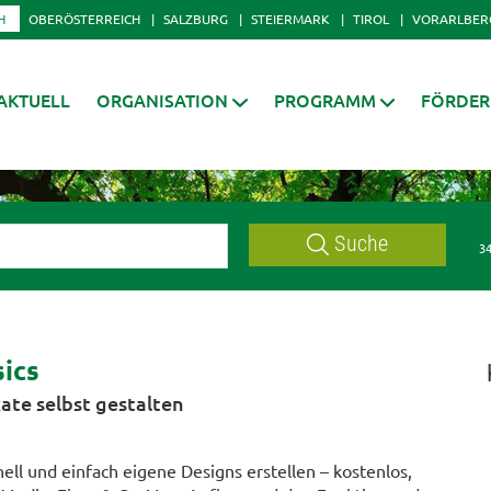
H
OBERÖSTERREICH
SALZBURG
STEIERMARK
TIROL
VORARLBER
AKTUELL
ORGANISATION
PROGRAMM
FÖRDE
Suche
34
ics
kate selbst gestalten
ell und einfach eigene Designs erstellen – kostenlos,