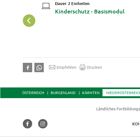
Dauer: 2 Einheiten
"Green Care -
Kinderschutz - Basismodul
ung am Hof"
Empfehlen
Drucken
ÖSTERREICH
BURGENLAND
KÄRNTEN
NIEDERÖSTERREIC
Ländliches Fortbildungs
KON